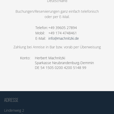
Deutschland
Buchungen/Reservierungen ganz einfach telefonisch
oder per E-Mail.
Telefon:
+49 39605 27894
Mobil:
+49 174 4748461
E-Mail:
info@machnitzki.de
Zahlung bei Anreise in Bar bzw. vorab per Überweisung
Konto:
Herbert Machnitzki
Sparkasse Neubrandenburg-Demmin
DE 54 1505 0200 4200 5148 99
ADRESSE
Lindenweg 2