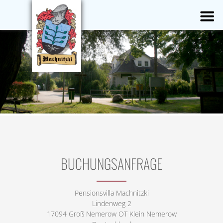
BUCHUNGSANFRAGE
Pensionsvilla Machnitzki
Lindenweg 2
17094 Groß Nemerow OT Klein Nemerow